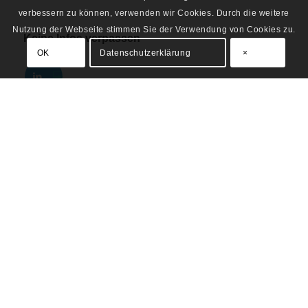
verbessern zu können, verwenden wir Cookies. Durch die weitere
Nutzung der Webseite stimmen Sie der Verwendung von Cookies zu.
Keine Infos verpassen
OK
Datenschutzerklärung
×
ADRESSE
Institut Österreichischer Wirtschaftsprüfer:innen
Schwarzenbergplatz 4
Haus der Industrie