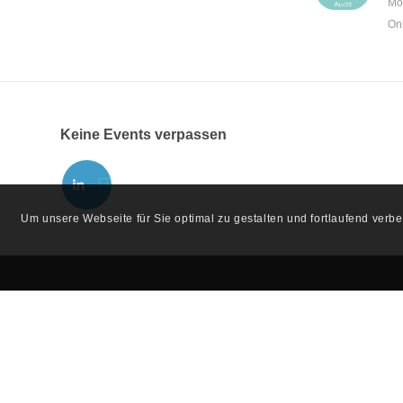
Mo
On
Keine Events verpassen
Um unsere Webseite für Sie optimal zu gestalten und fortlaufend ver
ADRESSE
KONT
Institut Österreichischer
+43 (0) 
Wirtschaftsprüfer:innen
office(at)
Schwarzenbergplatz 4