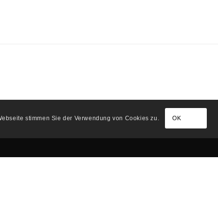
 Webseite stimmen Sie der Verwendung von Cookies zu.
OK
IWP
Vorstand
Mitglied werden
n
Mitgliedschaften des iwp