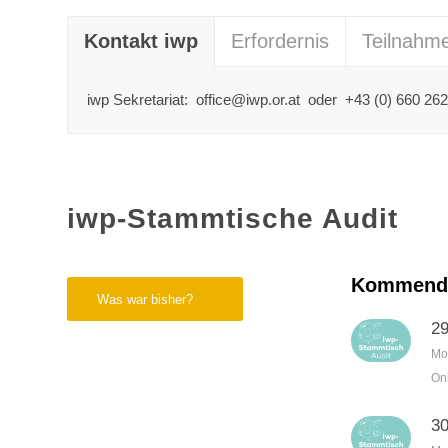
Kontakt iwp
Erfordernis
Teilnahm
iwp Sekretariat: office@iwp.or.at oder +43 (0) 660 26
iwp-Stammtische Audit
Kommende
Was war bisher?
29
Mo
On
30