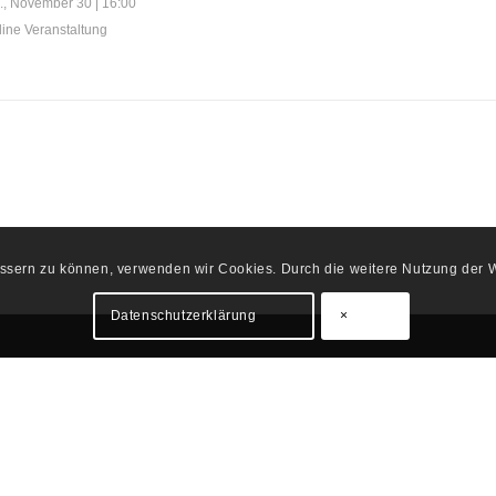
., November 30 | 16:00
line Veranstaltung
bessern zu können, verwenden wir Cookies. Durch die weitere Nutzung der
Datenschutzerklärung
×
AKT
THEMEN
Veranstaltungen
660 2623 000
iwp.or.at
Veranstaltungen | Nachlese
Fachgutachten | Richtlinie