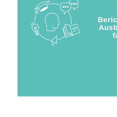
Beri
Ausb
f