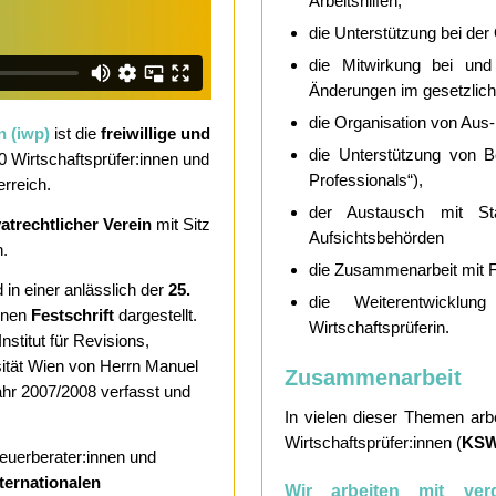
Arbeitshilfen,
die Unterstützung bei der
die Mitwirkung bei und
Änderungen im gesetzlich
die Organisation von Aus-
n (iwp)
ist die
freiwillige und
die Unterstützung von B
 Wirtschaftsprüfer:innen und
Professionals“),
rreich.
der Austausch mit Sta
vatrechtlicher Verein
mit Sitz
Aufsichtsbehörden
h.
die Zusammenarbeit mit F
in einer anlässlich der
25.
die Weiterentwicklun
enen
Festschrift
dargestellt.
Wirtschaftsprüferin.
stitut für Revisions­,
ität Wien von Herrn Manuel
Zusammenarbeit
hr 2007/2008 verfasst und
In vielen dieser Themen arb
Wirtschaftsprüfer:innen (
KS
uerberater:innen und
ternationalen
Wir arbeiten mit ver