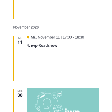
November 2026
Hervorgehoben
Mi., November 11 | 17:00
-
18:30
MI.
11
4. iwp-Roadshow
MO.
30