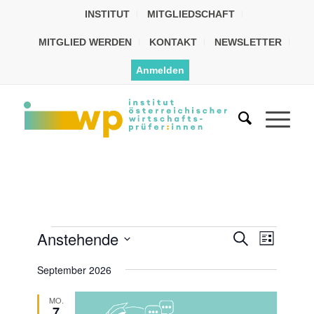
INSTITUT
MITGLIEDSCHAFT
MITGLIED WERDEN
KONTAKT
NEWSLETTER
Anmelden
Veransta
Anstehende
Veranst
Suche
Liste
Ansicht
Suche
Datum
Navigat
September 2026
wählen.
und
Ansichten
MO.
7