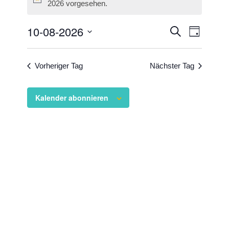
Hinweis
2026 vorgesehen.
Veransta
10-08-2026
Veranst
Suche
Tag
Ansicht
Suche
Datum
Navigat
wählen.
und
Vorheriger Tag
Nächster Tag
Ansichten
Navigati
Kalender abonnieren