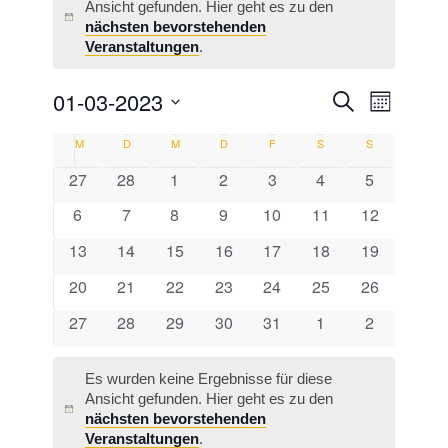
Ansicht gefunden. Hier geht es zu den
Hinweis
nächsten bevorstehenden
Veranstaltungen
.
Veransta
01-03-2023
Veranst
Suche
Monat
Ansicht
Suche
Datum
Navigat
Kalender
M
D
M
D
F
S
S
wählen.
und
von
0
0
0
0
0
0
0
27
28
1
2
3
4
5
Ansichten
Veranstaltungen
Veranstaltungen
Veranstaltungen
Veranstaltungen
Veranstaltungen
Veranstaltungen
Veranstalt
Veranstaltungen
0
0
0
0
0
0
0
6
7
8
9
10
11
12
Navigati
Veranstaltungen
Veranstaltungen
Veranstaltungen
Veranstaltungen
Veranstaltungen
Veranstaltungen
Veranstaltu
0
0
0
0
0
0
0
13
14
15
16
17
18
19
Veranstaltungen
Veranstaltungen
Veranstaltungen
Veranstaltungen
Veranstaltungen
Veranstaltungen
Veranstaltu
0
0
0
0
0
0
0
20
21
22
23
24
25
26
Veranstaltungen
Veranstaltungen
Veranstaltungen
Veranstaltungen
Veranstaltungen
Veranstaltungen
Veranstaltu
0
0
0
0
0
0
0
27
28
29
30
31
1
2
Veranstaltungen
Veranstaltungen
Veranstaltungen
Veranstaltungen
Veranstaltungen
Veranstaltungen
Veranstalt
Es wurden keine Ergebnisse für diese
Ansicht gefunden. Hier geht es zu den
Hinweis
nächsten bevorstehenden
Veranstaltungen
.