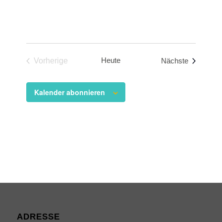
Heute
Veranstal
Vorherige
Nächste
Veranstaltungen
Kalender abonnieren
ADRESSE