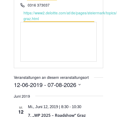
Telefon
0316 373037
Webseite
https://www2.deloitte.com/at/de/pages/steiermark/topics/
graz.html
Veranstaltungen an diesem veranstaltungsort
12-06-2019
 - 
07-08-2026
Datum
Juni 2019
wählen.
Mi., Juni 12, 2019 | 8:30
-
10:30
MI.
12
7. „WP 2025 – Roadshow“ Graz