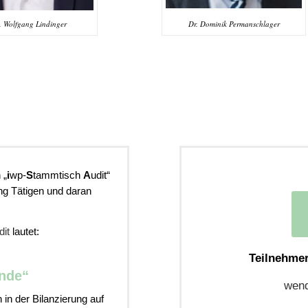
 Wolfgang Lindinger
Dr. Dominik Permanschlager
 „
i
wp-
S
tammtisch
A
udit“
ung Tätigen und daran
dit
lautet:
Teilnehmer
nde“
wend
 in der Bilanzierung auf