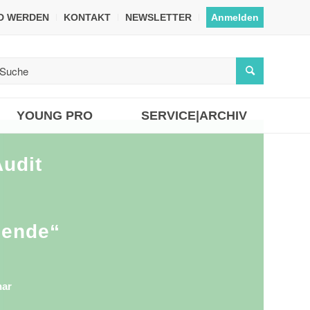
ED WERDEN
KONTAKT
NEWSLETTER
Anmelden
YOUNG PRO
SERVICE|ARCHIV
Audit
sende“
nar