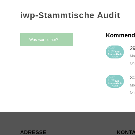
iwp-Stammtische Audit
Kommende
Was war bisher?
29
Mo
On
30
Mo
On
ADRESSE
KONT