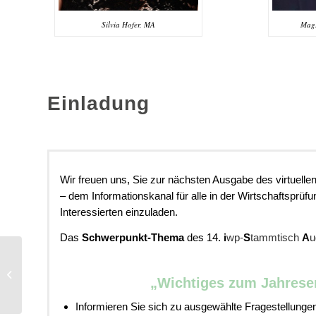
Silvia Hofer, MA
Mag.
Einladung
Wir freuen uns, Sie zur nächsten Ausgabe des virtuellen
– dem Informationskanal für alle in der Wirtschaftsprüf
Interessierten einzuladen.
Das
Schwerpunkt-Thema
des 14.
i
wp-
S
tammtisch
A
u
Nachlese | iwp-Digi Day
„Wichtiges zum Jahrese
Fr., 02-12-2022
Informieren Sie sich zu ausgewählte Fragestellungen