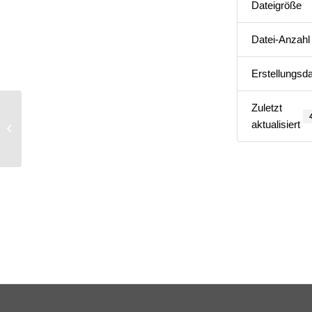
Dateigröße
Datei-Anzahl
Erstellungsd
Zuletzt
Vorstand 155. Sitzung | Di.,01-12-
aktualisiert
2020 – nachträgliche Beilage ad
4.7.c_Prüfung...