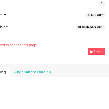
1
atum
7. Juni 2017
isiert
18. September 2021
ired to access this page
Login
ung
Angehängte Dateien