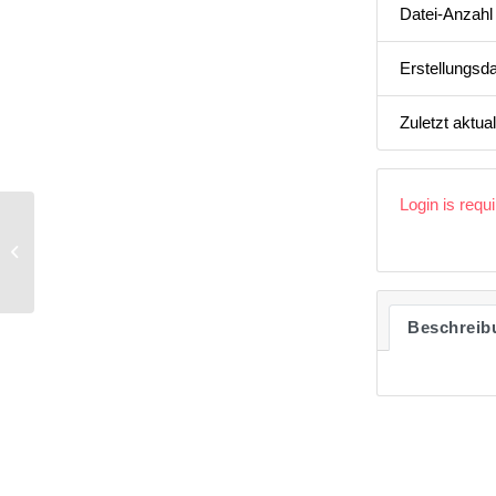
Datei-Anzahl
Erstellungsd
Zuletzt aktual
Login is requ
Newsletter 04 | 2017 Key Audit
Matters zu Abschlussprüfungen
Beschreib