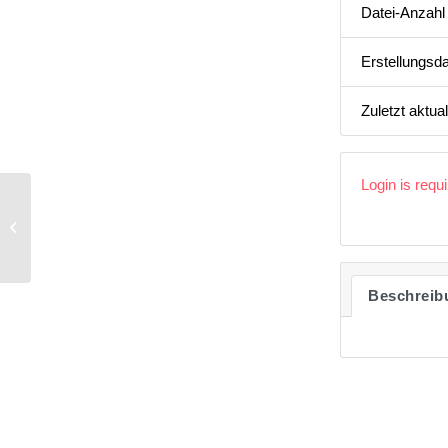
Datei-Anzahl
Erstellungsd
Zuletzt aktual
Login is requ
Audit Tool | Übersicht ISA Regeln zur
Kommunikation
Beschreib