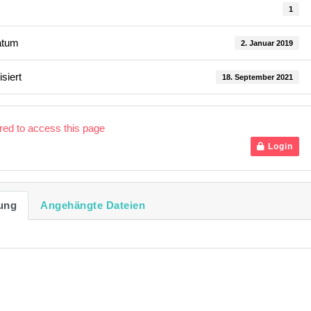
1
atum
2. Januar 2019
isiert
18. September 2021
ired to access this page
Login
ung
Angehängte Dateien