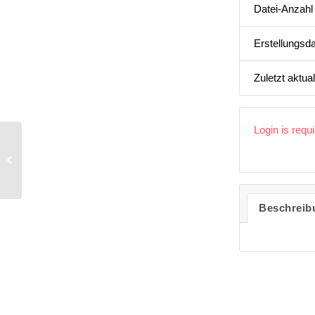
Datei-Anzahl
Erstellungsd
Zuletzt aktual
Login is requ
Newsletter 04 | 2014 Überarbeitung
der Richtlinie zum Comfort Letter,
IWP/PE...
Beschreib