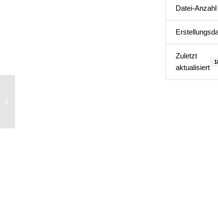
Datei-Anzahl
Erstellungsd
Zuletzt
1
aktualisiert
Vorstand 161. Sitzung | Di.,07-09-
2021 – Beilagen