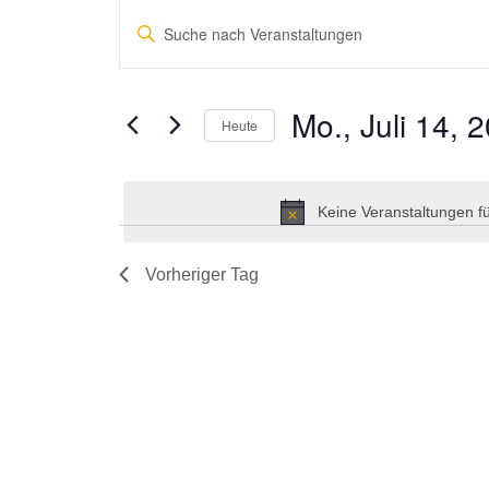
Veranstaltungen
Bitte
Suche
Schlüsselwort
und
eingeben.
Suche
Ansichten,
Mo., Juli 14, 
Heute
nach
Navigation
Veranstaltungen
Datum
Schlüsselwort.
wählen.
Keine Veranstaltungen fü
Vorheriger Tag