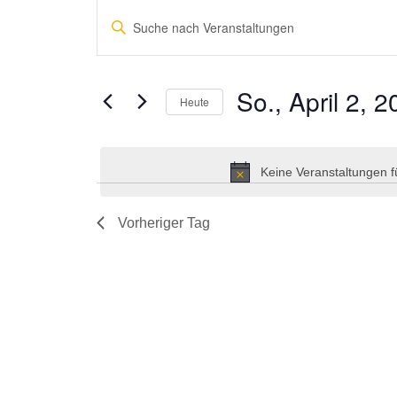
Veranstaltungen
Bitte
Suche
Schlüsselwort
und
eingeben.
Suche
Ansichten,
So., April 2, 
Heute
nach
Navigation
Veranstaltungen
Datum
Schlüsselwort.
wählen.
Keine Veranstaltungen f
Vorheriger Tag