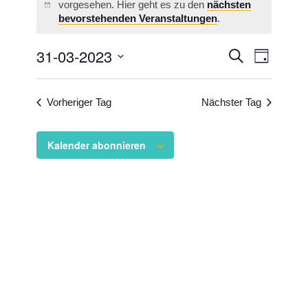
vorgesehen. Hier geht es zu den
nächsten
Hinweis
bevorstehenden Veranstaltungen
.
Veransta
31-03-2023
Veranst
Suche
Tag
Ansicht
Suche
Datum
Navigat
wählen.
und
Vorheriger Tag
Nächster Tag
Ansichten
Navigati
Kalender abonnieren