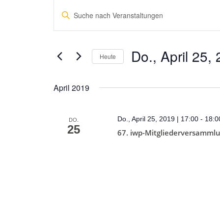
Veranstaltungen
Bitte
Suche
Schlüsselwort
und
eingeben.
Suche
Ansichten,
Do., April 25,
Heute
nach
Navigation
Veranstaltungen
Datum
Schlüsselwort.
wählen.
April 2019
Do., April 25, 2019 | 17:00
-
18:0
DO.
25
67. iwp-Mitgliederversamml