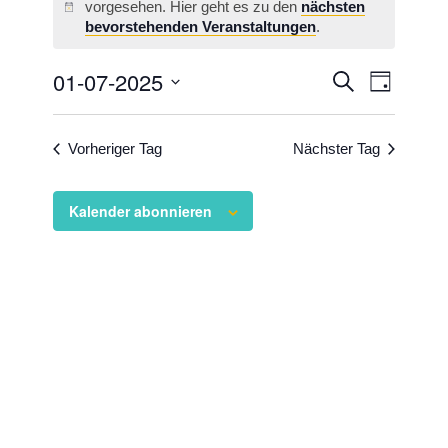
vorgesehen. Hier geht es zu den
nächsten
Hinweis
bevorstehenden Veranstaltungen
.
Veransta
01-07-2025
Veranst
Suche
Tag
Ansicht
Suche
Datum
Navigat
wählen.
und
Vorheriger Tag
Nächster Tag
Ansichten
Navigati
Kalender abonnieren