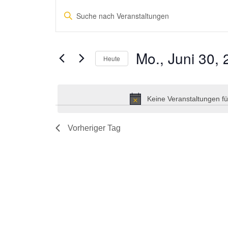
Veranstaltungen
Bitte
Suche
Schlüsselwort
und
eingeben.
Suche
Ansichten,
Mo., Juni 30,
Heute
nach
Navigation
Veranstaltungen
Datum
Schlüsselwort.
wählen.
Keine Veranstaltungen fü
Vorheriger Tag