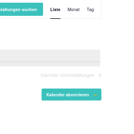
Veranstaltung
staltungen suchen
Liste
Monat
Ansichten-
Tag
Navigation
Nächste
Veranstaltungen
Kalender abonnieren