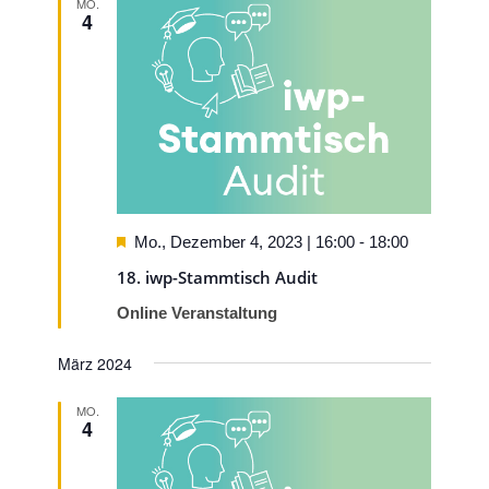
MO.
4
Hervorgehoben
Mo., Dezember 4, 2023 | 16:00
-
18:00
18. iwp-Stammtisch Audit
Online Veranstaltung
März 2024
MO.
4