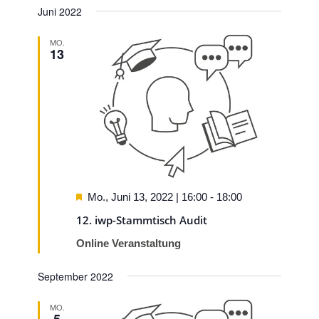
Suche
Navigat
Juni 2022
wählen.
und
Ansichten
MO.
13
Navigati
Hervorgehoben
Mo., Juni 13, 2022 | 16:00
-
18:00
12. iwp-Stammtisch Audit
Online Veranstaltung
September 2022
MO.