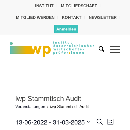
INSTITUT
MITGLIEDSCHAFT
MITGLIED WERDEN
KONTAKT
NEWSLETTER
Anmelden
iwp Stammtisch Audit
Veranstaltungen
iwp Stammtisch Audit
Veransta
13-06-2022
 - 
31-03-2025
Veranst
Suche
Liste
Ansicht
Datum