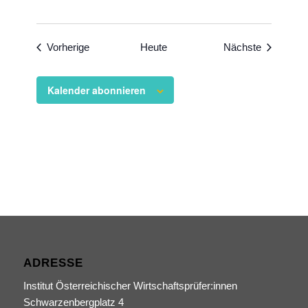
Veranstaltungen
Veranstal
Vorherige
Heute
Nächste
Kalender abonnieren
ADRESSE
Institut Österreichischer Wirtschaftsprüfer:innen
Schwarzenbergplatz 4