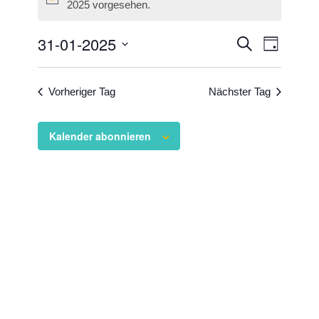
Hinweis
2025 vorgesehen.
Veransta
31-01-2025
Veranst
Suche
Tag
Ansicht
Suche
Datum
Navigat
wählen.
und
Vorheriger Tag
Nächster Tag
Ansichten
Navigati
Kalender abonnieren